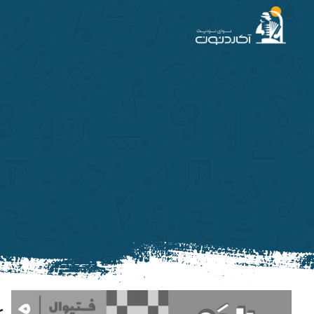
آکاردئون