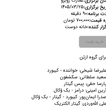
ان برگزاری:
عمارت روبرو
یخ برگزاری:
1405/03/25
ت برنامه:
90 دقیقه
زه قیمت:
700,000 تومان
زار کننده:
خانه دوست
خرید بلیت
لی الله‌وردی: گیتار الکتریک