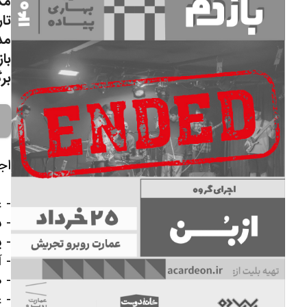
مک
تار
مد
با
برگ
- ع