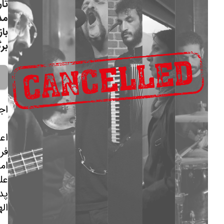
تار
مد
با
برگ