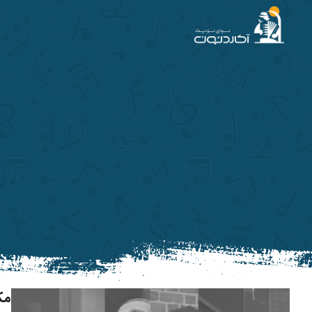
آکاردئون
مک