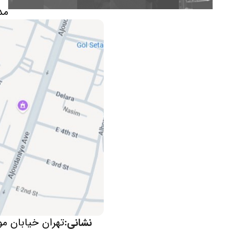
مد
نشانی:
تهران خیابان م