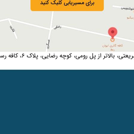
برای مسیریابی کلیک کنید
، بالاتر از پل رومی، کوچه رضایی، پلاک ۶، کافه رستوران ایوان ربط