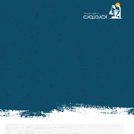
آکاردئون