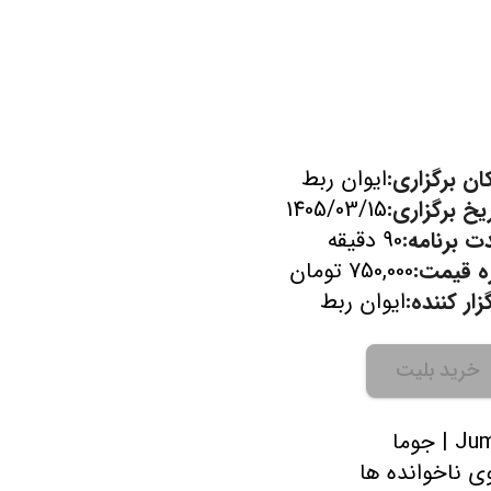
ان برگزاری:
ایوان ربط
یخ برگزاری:
1405/03/15
ت برنامه:
90 دقیقه
زه قیمت:
750,000 تومان
زار کننده:
ایوان ربط
خرید بلیت