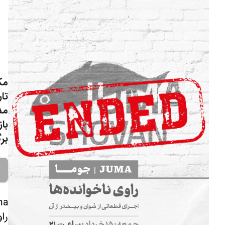
مک
تار
مد
با
برگ