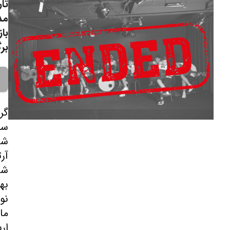
تار
مد
با
برگ