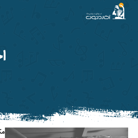
آکاردئون
ا
مک