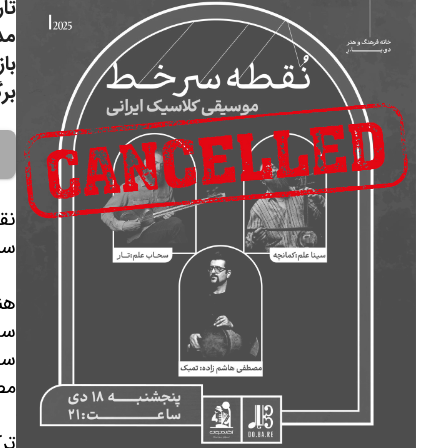
تار
مد
با
برگ