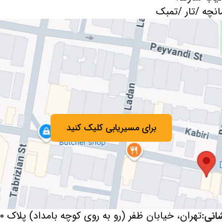
انچه /تار /تمبک
برای مسیریابی کلیک کنید
انی:
تهران، خیابان ظفر (رو به روی کوچه بامداد) پلاک 80