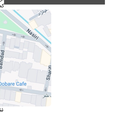
کم
نش