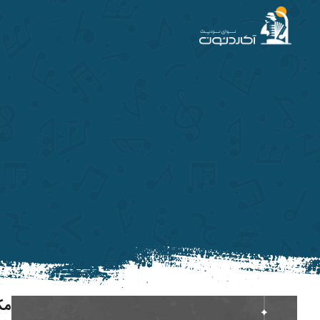
آکاردئون
مک