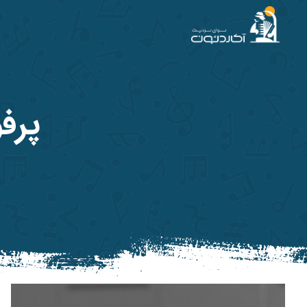
آکاردئون
پرفور