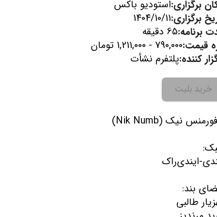
ان برگزاری:
استودیو باکس
یخ برگزاری:
1404/10/11
ت برنامه:
65 دقیقه
زه قیمت:
790,000 - 1,211,000 تومان
زار کننده:
پلتفرم نشأت
خرید بلیت