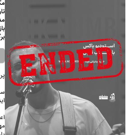
مک
تار
مد
با
برگ