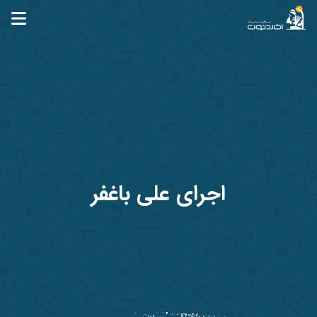
آکاردئون
اجرای علی باغفر