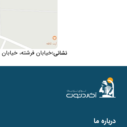
نشانی:
خیابان فرشته، خیابان فیاضی، بالاترازچناران، پ
درباره ما