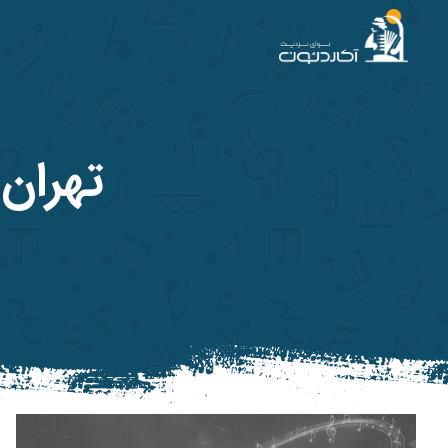
آکاردئون
تهران