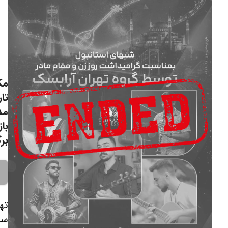
مک
تار
مد
با
برگ