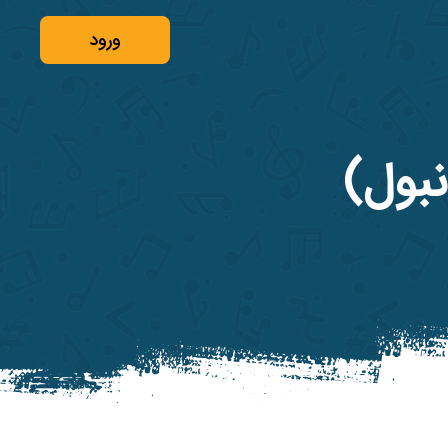
ورود
بول)